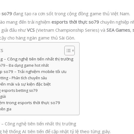
p so79
đang tạo ra cơn sốt trong cộng đồng game thủ Việt Nam.
ào mang đến trải nghiệm
esports thời thực so79
chuyên nghiệp nh
 giải đấu như
VCS
(Vietnam Championship Series) và
SEA Games
,
 cậy cho hàng ngàn game thủ Sài Gòn.
ts
ng – Công nghệ tiên tiến nhất thị trường
so79 – Đa dạng game hot nhất
ếp so79 – Trải nghiệm mobile tối ưu
tting – Phân tích chuyên sâu
yến mãi và sự kiện đặc biệt
esports betting so79
giải
ệm trong esports thời thực so79
yên gia
g
– Công nghệ tiên tiến nhất thị trường
hệ thống AI tiên tiến để cập nhật tỷ lệ theo từng giây.