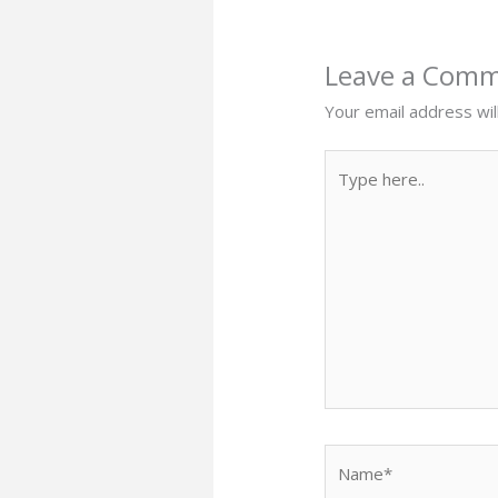
Leave a Com
Your email address wil
Type
here..
Name*