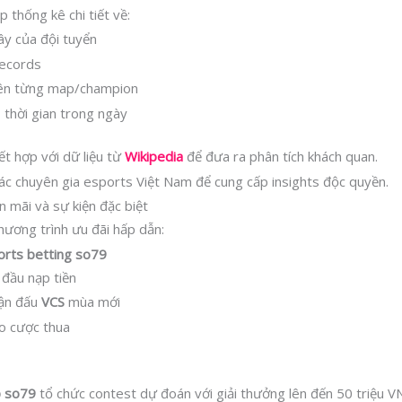
 thống kê chi tiết về:
y của đội tuyển
ecords
ên từng map/champion
 thời gian trong ngày
ết hợp với dữ liệu từ
Wikipedia
để đưa ra phân tích khách quan.
các chuyên gia esports Việt Nam để cung cấp insights độc quyền.
 mãi và sự kiện đặc biệt
hương trình ưu đãi hấp dẫn:
orts betting so79
đầu nạp tiền
rận đấu
VCS
mùa mới
o cược thua
p so79
tổ chức contest dự đoán với giải thưởng lên đến 50 triệu V