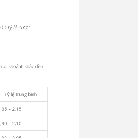
ảo tỷ lệ cược
 mọi khoảnh khắc đều
Tỷ lệ trung bình
,85 – 2,15
,90 – 2,10
,88 – 2,05