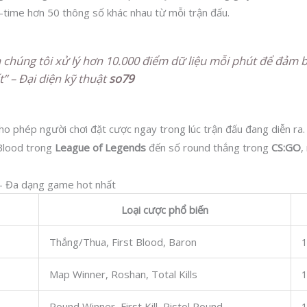
l-time hơn 50 thông số khác nhau từ mỗi trận đấu.
 chúng tôi xử lý hơn 10.000 điểm dữ liệu mỗi phút để đảm b
” – Đại diện kỹ thuật
so79
ho phép người chơi đặt cược ngay trong lúc trận đấu đang diễn ra.
 Blood trong
League of Legends
đến số round thắng trong
CS:GO
,
 Đa dạng game hot nhất
Loại cược phổ biến
Thắng/Thua, First Blood, Baron
1
Map Winner, Roshan, Total Kills
1
Round Winner, First Kill, Pistol Round
1