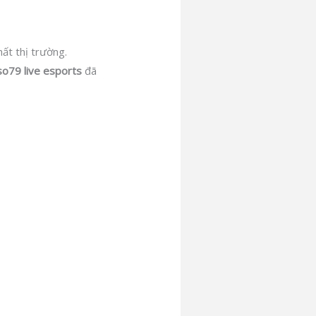
ất thị trường.
so79 live esports
đã