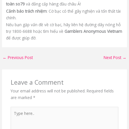
toàn so79
và đẳng cấp hàng đầu châu Á!
Cảnh báo trách nhiệm
: Cờ bạc có thể gây nghiện và tổn thất tài
chính.
Nếu bạn gặp vấn đề về cờ bạc, hãy liên hệ đường dây nóng hỗ
trợ 1800-6688 hoặc tìm hiểu về
Gamblers Anonymous Vietnam
để được giúp đỡ.
←
Previous Post
Next Post
→
Leave a Comment
Your email address will not be published.
Required fields
are marked
*
Type
here..