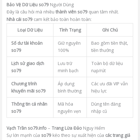
Bảo Vệ Dữ Liệu so79
Người Dùng
Đây là câu hỏi mà nhiều
thành viên so79
quan tâm nhất.
Nhà cái so79
cam kết bảo toàn hoàn toàn:
Loại Dữ Liệu
Tình Trạng
Ghi Chú
Số dư tài khoản
Giữ nguyên
Bao gồm tiền thật,
so79
100%
tiền thưởng
Lịch sử giao dịch
Lưu trữ
Toàn bộ dữ liệu
so79
minh bạch
nạp/rút
Chương trình
Áp dụng
Các ưu đãi VIP vẫn
khuyến mãi so79
bình thường
hiệu lực
Thông tin cá nhân
Mã hóa
Dùng tên đăng
so79
nguyên vẹn
nhập cũ
Vạch Trần so79.info
–
Trang Lừa Đảo
Nguy Hiểm
Sự lớn mạnh của
so79
kéo theo sự xuất hiện của
các trang giả