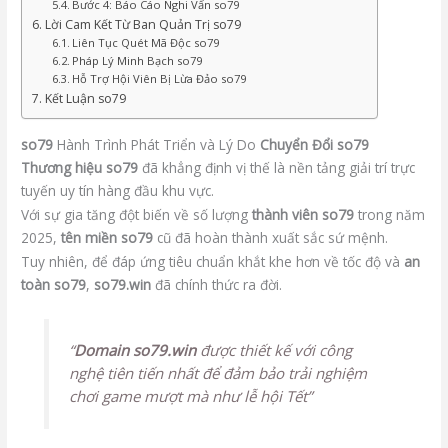
Bước 4: Báo Cáo Nghi Vấn so79
Lời Cam Kết Từ Ban Quản Trị so79
Liên Tục Quét Mã Độc so79
Pháp Lý Minh Bạch so79
Hỗ Trợ Hội Viên Bị Lừa Đảo so79
Kết Luận so79
so79
Hành Trình Phát Triển và Lý Do
Chuyển Đổi so79
Thương hiệu so79
đã khẳng định vị thế là nền tảng giải trí trực
tuyến uy tín hàng đầu khu vực.
Với sự gia tăng đột biến về số lượng
thành viên so79
trong năm
2025,
tên miền so79
cũ đã hoàn thành xuất sắc sứ mệnh.
Tuy nhiên, để đáp ứng tiêu chuẩn khắt khe hơn về tốc độ và
an
toàn so79
,
so79.win
đã chính thức ra đời.
“
Domain so79.win
được thiết kế với công
nghệ tiên tiến nhất để đảm bảo trải nghiệm
chơi game mượt mà như lễ hội Tết”