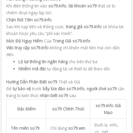
Khi điền thông tin vào
so79.info
,
tài khoản so79
thật sẽ bị
chiếm đoạt ngay lập tức.
Chặn Rút Tiền so79.info
Sau khi nạp tiền và thắng cược,
trang giả so79.info
sẽ khóa tài
khoản hoặc yêu cầu “phí xác minh”.
Mức Độ Nguy Hiểm
Của
Trang Giả so79.info
Việc truy cập so79.info
không chỉ khiến mất tiền mà còn dẫn
đến:
Lộ lọt thông tin ngân hàng
cho bên thứ ba
Nhiễm mã độc
tự động tải về thiết bị để theo dõi
Hướng Dẫn Phân Biệt so79
Thật và Giả
Để
tự bảo vệ
trước
bẫy lừa đảo so79.info
,
người chơi so79
cần
trang bị kiến thức
nhận biết so79
sau:
so79.info Giả
Đặc Điểm
so79 Chính Thức
Mạo
Đuôi lạ .info,
Tên miền so79
Chỉ dùng
so79.win
.cc, .net