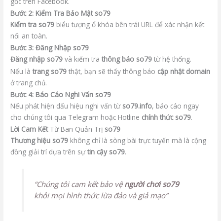
gốc trên Facebook.
Bước 2: Kiểm Tra Bảo Mật so79
Kiểm tra so79
biểu tượng ổ khóa bên trái URL để xác nhận kết
nối an toàn.
Bước 3: Đăng Nhập so79
Đăng nhập so79
và kiểm tra
thông báo so79
từ hệ thống.
Nếu là
trang so79
thật, bạn sẽ thấy thông báo
cập nhật domain
ở trang chủ.
Bước 4: Báo Cáo Nghi Vấn so79
Nếu phát hiện dấu hiệu nghi vấn từ
so79.info
, báo cáo ngay
cho chúng tôi qua Telegram hoặc Hotline
chính thức so79
.
Lời Cam Kết
Từ Ban Quản Trị
so79
Thương hiệu so79
không chỉ là sòng bài trực tuyến mà là cộng
đồng giải trí dựa trên sự
tin cậy so79
.
“Chúng tôi cam kết bảo vệ
người chơi so79
khỏi mọi hình thức lừa đảo và giả mạo”